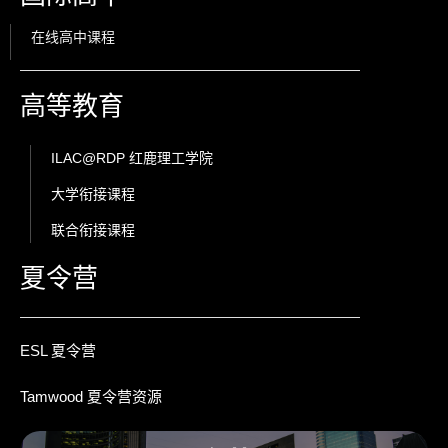
(
在线高中课程
o
p
高等教育
e
n
(
ILAC@RDP 红鹿理工学院
s
o
i
大学衔接课程
p
n
(
联合衔接课程
e
a
o
n
(
n
夏令营
p
s
e
o
e
i
w
p
n
n
t
ESL 夏令营
s
e
a
a
i
n
n
Tamwood 夏令营资源
b
n
e
s
)
a
w