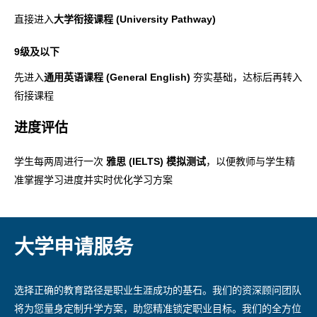
i
a
直接进入
大学衔接课程 (University Pathway)
n
n
a
9级及以下
e
n
w
先进入
通用英语课程 (General English)
夯实基础，达标后再转入
e
t
衔接课程
w
a
t
进度评估
b
a
)
b
学生每两周进行一次
雅思 (IELTS) 模拟测试
，以便教师与学生精
)
准掌握学习进度并实时优化学习方案
大学申请服务
选择正确的教育路径是职业生涯成功的基石。我们的资深顾问团队
将为您量身定制升学方案，助您精准锁定职业目标。我们的全方位