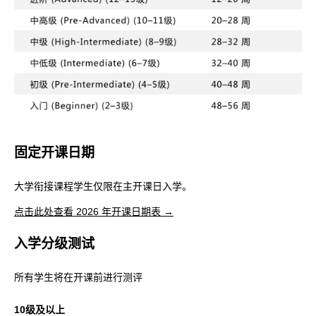
固定开课日期
(
大学衔接课程学生仅限在主开课日入学。
o
(
点击此处查看 2026 年开课日期表 →
p
o
e
入学分级测试
p
n
e
所有学生将在开课前进行测评
s
n
i
s
10级及以上
n